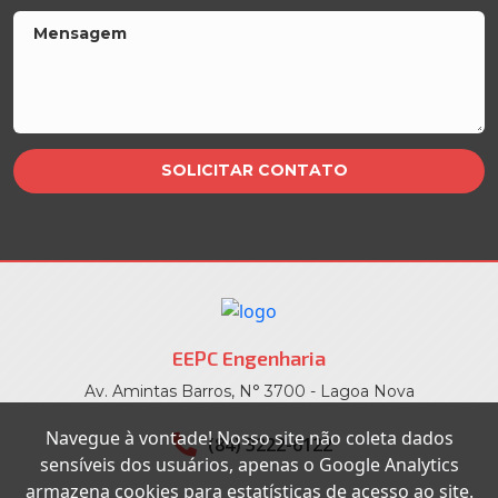
EEPC Engenharia
Av. Amintas Barros, N° 3700 - Lagoa Nova
Navegue à vontade! Nosso site não coleta dados
(84) 3222-6122
sensíveis dos usuários, apenas o Google Analytics
armazena cookies para estatísticas de acesso ao site.