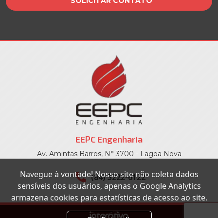
EEPC Engenharia
Av. Amintas Barros, N° 3700 - Lagoa Nova
Navegue à vontade! Nosso site não coleta dados
(84) 3222-6122
sensíveis dos usuários, apenas o Google Analytics
armazena cookies para estatísticas de acesso ao site.